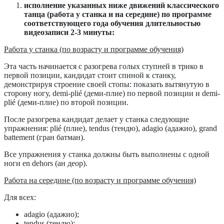
исполнение указанных ниже движений классического
танца (работа у станка и на середине) по программе
соответствующего года обучения длительностью
видеозаписи 2-3 минуты:
Работа у станка (по возрасту и программе обучения)
Эта часть начинается с разогрева голых ступней в трико в
первой позиции, кандидат стоит спиной к станку,
демонстрируя строение своей стопы: показать вытянутую в
сторону ногу, demi-plié (деми-плие) по первой позиции и demi-
plié (деми-плие) по второй позиции.
После разогрева кандидат делает у станка следующие
упражнения: plié (плие), tendus (тендю), adagio (адажио), grand
battement (гран батман).
Все упражнения у станка должны быть выполнены с одной
ноги en dehors (ан деор).
Работа на середине (по возрасту и программе обучения)
Для всех:
adagio (адажио);
tendus (тендю);