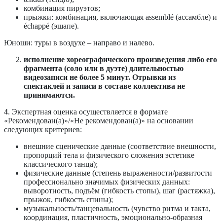
комбинация пируэтов;
прыжки: комбинация, включающая assemblé (ассамбле) и
échappé (эшапе).
Юноши: туры в воздухе – направо и налево.
исполнение хореографического произведения либо его
фрагмента (соло или в дуэте) длительностью
видеозаписи не более 5 минут. Отрывки из
спектаклей и записи в составе коллектива не
принимаются.
4. Экспертная оценка осуществляется в формате
«Рекомендован(а)»/«Не рекомендован(а)» на основании
следующих критериев:
внешние сценические данные (соответствие внешности,
пропорций тела и физического сложения эстетике
классического танца);
физические данные (степень выраженности/развитости
профессионально значимых физических данных:
выворотность, подъём (гибкость стопы), шаг (растяжка),
прыжок, гибкость спины);
музыкальность/танцевальность (чувство ритма и такта,
координация, пластичность, эмоционально-образная