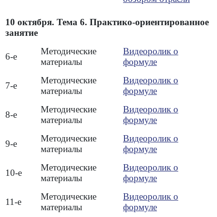
10 октября. Тема 6. Практико-ориентированное
занятие
Методические
Видеоролик о
6-е
материалы
формуле
Методические
Видеоролик о
7-е
материалы
формуле
Методические
Видеоролик о
8-е
материалы
формуле
Методические
Видеоролик о
9-е
материалы
формуле
Методические
Видеоролик о
10-е
материалы
формуле
Методические
Видеоролик о
11-е
материалы
формуле