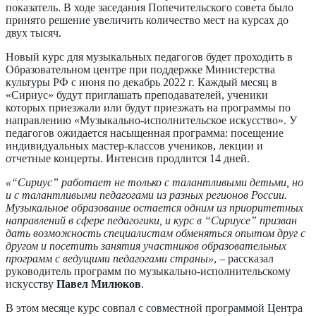
показатель. В ходе заседания Попечительского совета было
принято решение увеличить количество мест на курсах до
двух тысяч.
Новый курс для музыкальных педагогов будет проходить в
Образовательном центре при поддержке Министерства
культуры РФ с июня по декабрь 2022 г. Каждый месяц в
«Сириус» будут приглашать преподавателей, ученики
которых приезжали или будут приезжать на программы по
направлению «Музыкально-исполнительское искусство». У
педагогов ожидается насыщенная программа: посещение
индивидуальных мастер-классов учеников, лекции и
отчетные концерты. Интенсив продлится 14 дней.
«“Сириус” работает не только с талантливыми детьми, но
и c талантливыми педагогами из разных регионов России.
Музыкальное образование остается одним из приоритетных
направлений в сфере педагогики, и курс в “Сириусе” призван
дать возможность специалистам обменяться опытом друг с
другом и посетить занятия участников образовательных
программ с ведущими педагогами страны»
, – рассказал
руководитель программ по музыкально-исполнительскому
искусству
Павел Милюков
.
В этом месяце курс совпал с совместной программой Центра